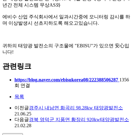
년간 전체 시스템 무상AS와
에비수 산업 주식회사에서 일과시간중에 모니터링 감시를 하
며 이상발생시 선초지하도록 해오고있습니다.
귀하의 태양광 발전소의 구조물에 "EBISU"가 있으면 安心입
니다!
관련링크
https://blog.naver.com/ebisukorea08/222388506287
1356
회 연결
목록
이전글
경주시 내남면 화곡리 98.28kw 태양광발전소
21.06.25
다음글
경북 영덕군 지품면 황장리 920kw태양광발전소
21.02.28