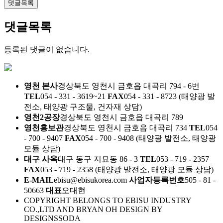
댓글목록
댓글목록
등록된 댓글이 없습니다.
영천 본사
경상북도 영천시 금호읍 대곡리 794 - 6번
TEL
054 - 331 - 3619~21
FAX
054 - 331 - 8723
(태양광 발
전소, 태양광 구조물, 건자재 상담)
영천2공장
경상북도 영천시 금호읍 대곡리 789
영천홍보관
경상북도 영천시 금호읍 대곡리 734
TEL
054
- 700 - 9407
FAX
054 - 700 - 9408
(태양광 발전소, 태양광
모듈 상담)
대구 사옥
대구 동구 지묘동 86 - 3
TEL
053 - 719 - 2357
FAX
053 - 719 - 2358
(태양광 발전소, 태양광 모듈 상담)
E-MAIL
ebisu@ebisukorea.com
사업자등록번호
505 - 81 -
50663
대표
오대현
COPYRIGHT BELONGS TO EBISU INDUSTRY
CO.,LTD AND BRYAN OH DESIGN BY
DESIGNSSODA