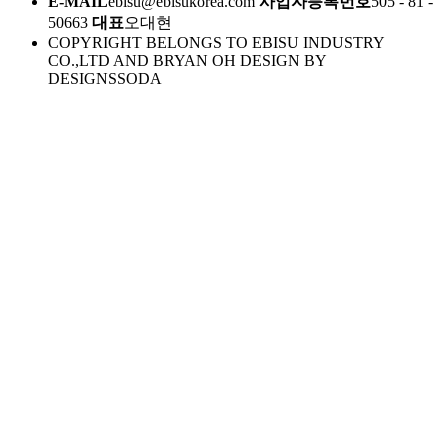
E-MAIL
ebisu@ebisukorea.com
사업자등록번호
505 - 81 -
50663
대표
오대현
COPYRIGHT BELONGS TO EBISU INDUSTRY
CO.,LTD AND BRYAN OH DESIGN BY
DESIGNSSODA